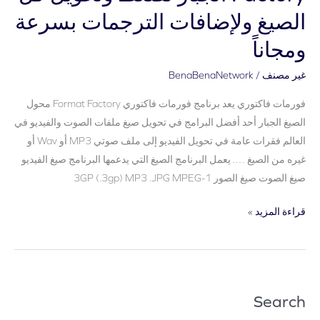
ولإضافات
الصيغ ولإضافات الترجمات بسرعة
الترجمات
ومجاناً
بسرعة
ومجاناً
غير مصنف
/
BenaBenaNetwork
فورمات فاكتوري يعد برنامج فورمات فاكتوري Format Factory محول
الصيغ الجبار أحد أفضل البرامج في تحويل صيغ ملفات الصوت والفيديو في
العالم فقرات عامة في تحويل الفيديو إلى ملف صوتي MP3 أو Wav أو
غيره من الصيغ …. يعمل البرنامج الصيغ التي يدعمها البرنامج صيغ الفيديو
صيغ الصوت صيغ الصور 3GP (.3gp) MP3 .JPG MPEG-1
قراءة المزيد »
Search