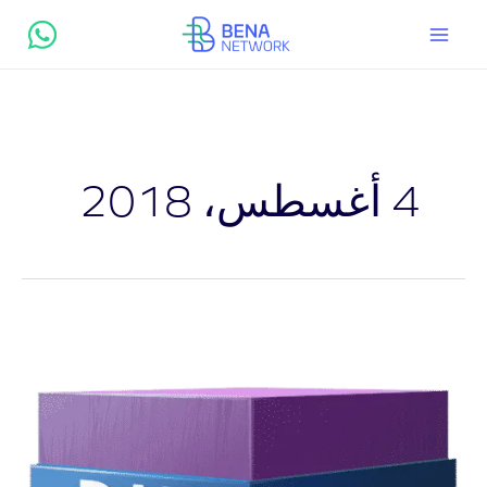
خطي
لى
لمحتوى
4 أغسطس، 2018
شرح
بالفيديو
ضغط
الملفات
إلى
أصغر