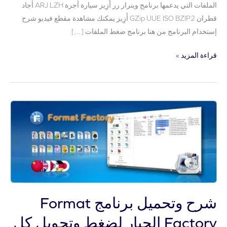
الملفات التي يدعمها برنامج وينرار رر أَزِيز سيارة أجرة ARJ LZH أجاد
قطران GZip UUE ISO BZIP2 أَزِيز يمكنك مشاهدة مقطع فيديو شرح
إستخدام البرنامج من هنا برنامج ضغط الملفات […]
قراءة المزيد »
شرح
وتحميل
برنامج
Format
Factory
الجبار
لضغط
وتحويل
شرح وتحميل برنامج Format
كل
Factory الجبار لضغط وتحويل كل
الصيغ