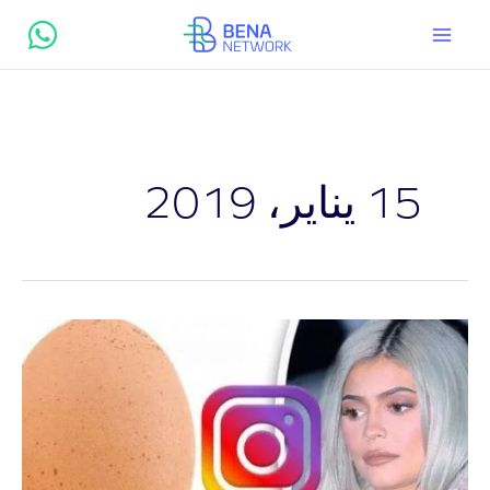
خطي
لى
لمحتوى
15 يناير، 2019
السر
وراء
فوز
بيضة
انستجرام
المعجزة