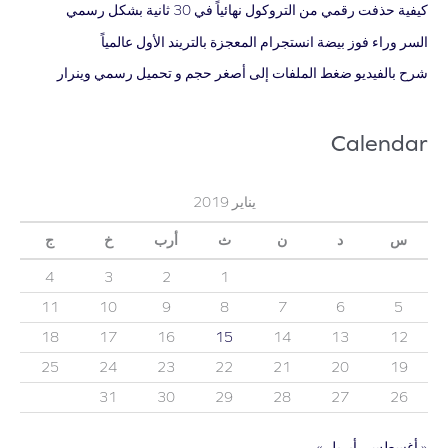
كيفية حذفت رقمي من التروكول نهائياً في 30 ثانية بشكل رسمي
السر وراء فوز بيضة انستجرام المعجزة بالتريند الأول عالمياً
شرح بالفيديو ضغط الملفات إلى أصغر حجم و تحميل رسمي وينرار
Calendar
يناير 2019
س
د
ن
ث
أرب
خ
ج
4
3
2
1
11
10
9
8
7
6
5
18
17
16
15
14
13
12
25
24
23
22
21
20
19
31
30
29
28
27
26
« أغسطس
أبريل »