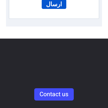
ارسال
accelerate
collaborate
empower
help
Contact us