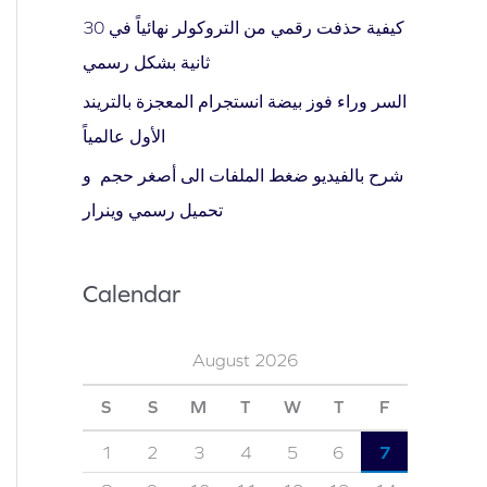
كيفية حذفت رقمي من التروكولر نهائياً في 30
ثانية بشكل رسمي
السر وراء فوز بيضة انستجرام المعجزة بالتريند
الأول عالمياً
شرح بالفيديو ضغط الملفات الى أصغر حجم و
تحميل رسمي وينرار
Calendar
August 2026
S
S
M
T
W
T
F
1
2
3
4
5
6
7