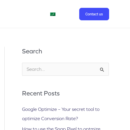
Contact us
العربية
Search
S
e
a
Recent Posts
r
c
Google Optimize – Your secret tool to
h
optimize Conversion Rate?
f
How to use the Snap Pixel to optmize