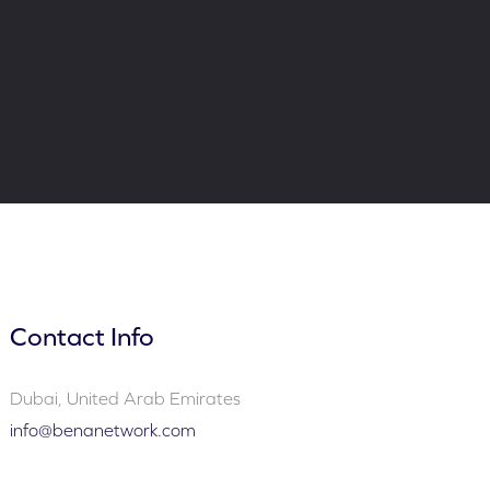
Contact Info
Dubai, United Arab Emirates
info@benanetwork.com