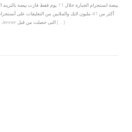
بيضة انستجرام الجبارة خلال 11 يوم فقط 
أكثر من 41 مليون لايك والملايين من التعليقات على أن
من التفوق على صورة نجمة تلفزيون الواقع كيلي جينر Kylie Jenner التى حصلت من قبل […]