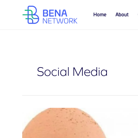
Skip
to
Home
About
content
Social Media
السر
وراء
فوز